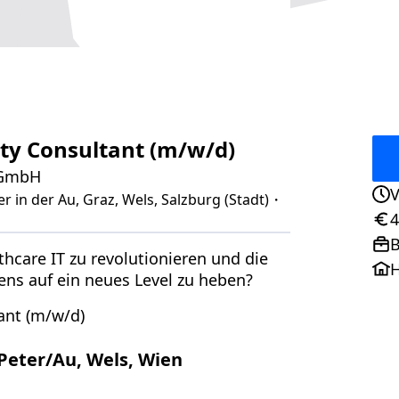
ity Consultant (m/w/d)
 GmbH
V
r in der Au, Graz, Wels, Salzburg (Stadt)
・
Ans
4
Geh
B
Pos
lthcare IT zu revolutionieren und die
H
ens auf ein neues Level zu heben?
ant (m/w/d)
 Peter/Au, Wels, Wien