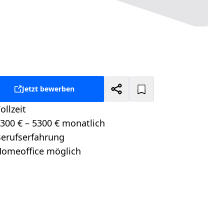
Jetzt bewerben
ollzeit
tellungsart:
300 € – 5300 € monatlich
alt:
erufserfahrung
itionsebene:
omeoffice möglich