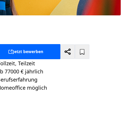
Jetzt bewerben
ollzeit, Teilzeit
tellungsart:
b 77000 € jährlich
alt:
erufserfahrung
itionsebene:
omeoffice möglich