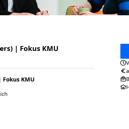
ders) | Fokus KMU
V
Ans
a
Geh
 | Fokus KMU
B
Pos
H
eich