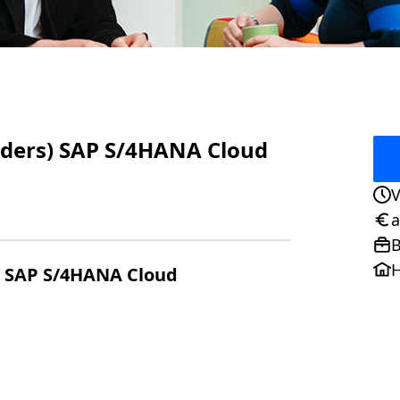
enders) SAP S/4HANA Cloud
V
Ans
a
Geh
B
Pos
H
s) SAP S/4HANA Cloud