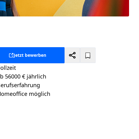
Jetzt bewerben
ollzeit
tellungsart:
b 56000 € jährlich
alt:
erufserfahrung
itionsebene:
omeoffice möglich