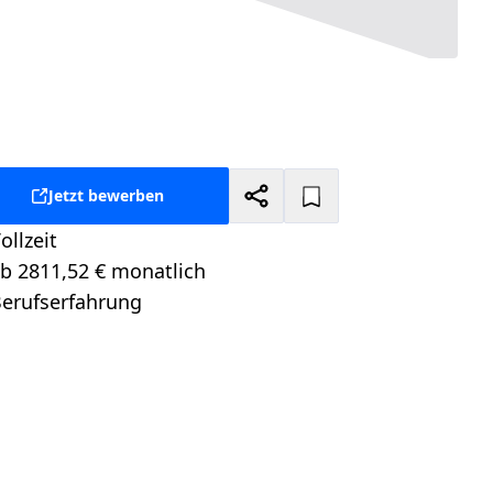
Jetzt bewerben
ollzeit
tellungsart:
b 2811,52 € monatlich
alt:
erufserfahrung
itionsebene: