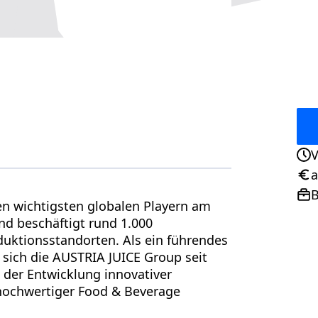
V
Ans
a
Geh
B
Pos
en wichtigsten globalen Playern am
d beschäftigt rund 1.000
duktionsstandorten. Als ein führendes
sich die AUSTRIA JUICE Group seit
i der Entwicklung innovativer
hochwertiger Food & Beverage